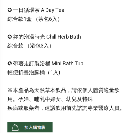
✪ 一日循環茶 A Day Tea
綜合款1盒 （茶包6入）
✪ 妳的泡澡時光 Chill Herb Bath
綜合款 （浴包3入）
✪ 帶著走訂製浴桶 Mini Bath Tub
輕便折疊泡腳桶（1入)
※本產品為天然草本飲品，請依個人體質適量飲
用。孕婦、哺乳中婦女、幼兒及特殊
疾病或服藥者，建議飲用前先諮詢專業醫療人員。