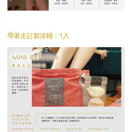
帶著走訂製浴桶：1入