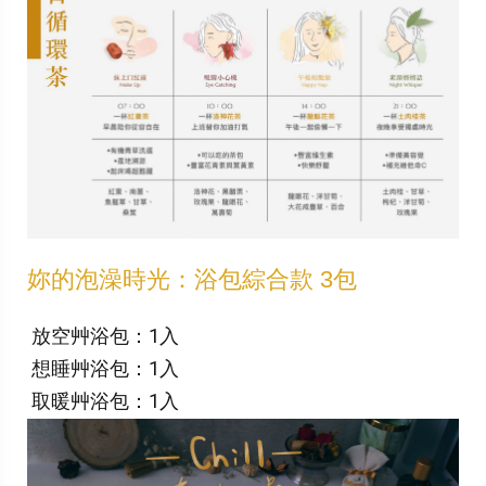
妳的泡澡時光：浴包綜合款 3包
放空艸浴包：1入
想睡艸浴包：1入
取暖艸浴包：1入