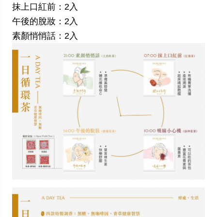
抹上口紅前：
2入
午後的脫妝：2入
素顏悄悄話：2入