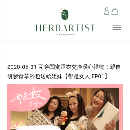
2020-05-31 互穿閨蜜睡衣交換暖心禮物！親自
研發青草浴包送給姐妹【都是女人 EP01】